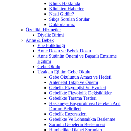
Klinik Hakkında
Klinikten Haberler
Nasıl Gidilir?
Sıkça Sorulan Sorular
Doktorlarımız
Özellikli Hizmetler
Diyaliz Birimi
Anne & Bebek
Ebe Polikliniği
Anne Dostu ve Bebek Dostu
Anne Sütünün Önemi ve Başarılı Emzirme
Eğitimi
Gebe Okulu
Uzaktan Eğitim Gebe Okulu
Gebe Okulunun Amacı ve Hedefi
Antenetal Takip ve Önemi
Gebelik Fizyolojisi Ve Evreleri
Gebelikte Fizyolojik Değişiklikler
Gebelikte Tarama Testleri
Hastaneye Başvurulması Gereken Acil
Durum Belirtileri
Gebelik Egzersizleri
Gebelikte Ve Lohusalıkta Beslenme
Sorunlu Gebelerin Beslenmesi
Hamilelikte Diabet Sorunları