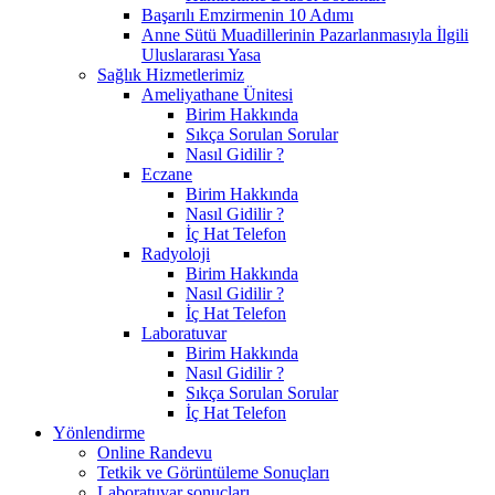
Başarılı Emzirmenin 10 Adımı
Anne Sütü Muadillerinin Pazarlanmasıyla İlgili
Uluslararası Yasa
Sağlık Hizmetlerimiz
Ameliyathane Ünitesi
Birim Hakkında
Sıkça Sorulan Sorular
Nasıl Gidilir ?
Eczane
Birim Hakkında
Nasıl Gidilir ?
İç Hat Telefon
Radyoloji
Birim Hakkında
Nasıl Gidilir ?
İç Hat Telefon
Laboratuvar
Birim Hakkında
Nasıl Gidilir ?
Sıkça Sorulan Sorular
İç Hat Telefon
Yönlendirme
Online Randevu
Tetkik ve Görüntüleme Sonuçları
Laboratuvar sonuçları