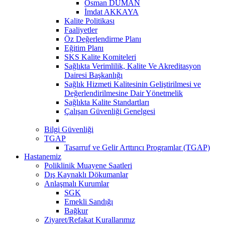
Osman DUMAN
İmdat AKKAYA
Kalite Politikası
Faaliyetler
Öz Değerlendirme Planı
Eğitim Planı
SKS Kalite Komiteleri
Sağlıkta Verimlilik, Kalite Ve Akreditasyon
Dairesi Başkanlığı
Sağlık Hizmeti Kalitesinin Geliştirilmesi ve
Değerlendirilmesine Dair Yönetmelik
Sağlıkta Kalite Standartları
Çalışan Güvenliği Genelgesi
Bilgi Güvenliği
TGAP
Tasarruf ve Gelir Arttırıcı Programlar (TGAP)
Hastanemiz
Poliklinik Muayene Saatleri
Dış Kaynaklı Dökumanlar
Anlaşmalı Kurumlar
SGK
Emekli Sandığı
Bağkur
Ziyaret/Refakat Kurallarımız