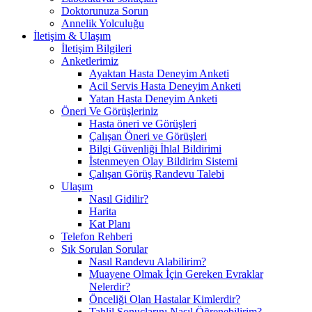
Doktorunuza Sorun
Annelik Yolculuğu
İletişim & Ulaşım
İletişim Bilgileri
Anketlerimiz
Ayaktan Hasta Deneyim Anketi
Acil Servis Hasta Deneyim Anketi
Yatan Hasta Deneyim Anketi
Öneri Ve Görüşleriniz
Hasta öneri ve Görüşleri
Çalışan Öneri ve Görüşleri
Bilgi Güvenliği İhlal Bildirimi
İstenmeyen Olay Bildirim Sistemi
Çalışan Görüş Randevu Talebi
Ulaşım
Nasıl Gidilir?
Harita
Kat Planı
Telefon Rehberi
Sık Sorulan Sorular
Nasıl Randevu Alabilirim?
Muayene Olmak İçin Gereken Evraklar
Nelerdir?
Önceliği Olan Hastalar Kimlerdir?
Tahlil Sonuçlarını Nasıl Öğrenebilirim?