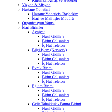
Kurumsal Amaç ve Hedefler
Vizyon & Misyon
Hastane Yönetimi
Hastane Yöneticisi/Başhekim
İdari ve Mali İşler Müdürü
Organizasyon Yapısı
İdari Birimler
Ayniyat
Nasıl Gidilir ?
Birim Çalışanları
İç Hat Telefon
Bilgi İşlem (Network)
Nasıl Gidilir ?
Birim Çalışanları
İç Hat Telefon
Evrak Birimi
Nasıl Gidilir ?
Birim Çalışanları
İç Hat Telefon
Eğitim Birimi
Nasıl Gidilir ?
Birim Çalışanları
İç Hat Telefon
Gelir Tahakkuk - Fatura Birimi
Nasıl Gidilir ?