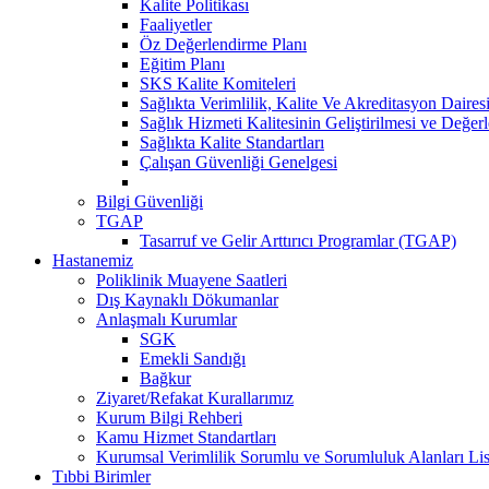
Kalite Politikası
Faaliyetler
Öz Değerlendirme Planı
Eğitim Planı
SKS Kalite Komiteleri
Sağlıkta Verimlilik, Kalite Ve Akreditasyon Daires
Sağlık Hizmeti Kalitesinin Geliştirilmesi ve Değer
Sağlıkta Kalite Standartları
Çalışan Güvenliği Genelgesi
Bilgi Güvenliği
TGAP
Tasarruf ve Gelir Arttırıcı Programlar (TGAP)
Hastanemiz
Poliklinik Muayene Saatleri
Dış Kaynaklı Dökumanlar
Anlaşmalı Kurumlar
SGK
Emekli Sandığı
Bağkur
Ziyaret/Refakat Kurallarımız
Kurum Bilgi Rehberi
Kamu Hizmet Standartları
Kurumsal Verimlilik Sorumlu ve Sorumluluk Alanları Lis
Tıbbi Birimler