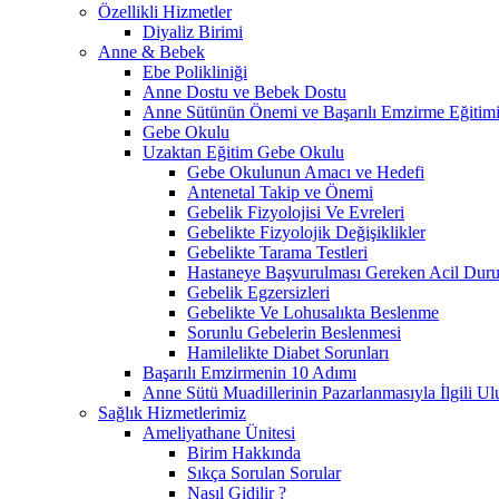
Özellikli Hizmetler
Diyaliz Birimi
Anne & Bebek
Ebe Polikliniği
Anne Dostu ve Bebek Dostu
Anne Sütünün Önemi ve Başarılı Emzirme Eğitim
Gebe Okulu
Uzaktan Eğitim Gebe Okulu
Gebe Okulunun Amacı ve Hedefi
Antenetal Takip ve Önemi
Gebelik Fizyolojisi Ve Evreleri
Gebelikte Fizyolojik Değişiklikler
Gebelikte Tarama Testleri
Hastaneye Başvurulması Gereken Acil Durum
Gebelik Egzersizleri
Gebelikte Ve Lohusalıkta Beslenme
Sorunlu Gebelerin Beslenmesi
Hamilelikte Diabet Sorunları
Başarılı Emzirmenin 10 Adımı
Anne Sütü Muadillerinin Pazarlanmasıyla İlgili Ulu
Sağlık Hizmetlerimiz
Ameliyathane Ünitesi
Birim Hakkında
Sıkça Sorulan Sorular
Nasıl Gidilir ?