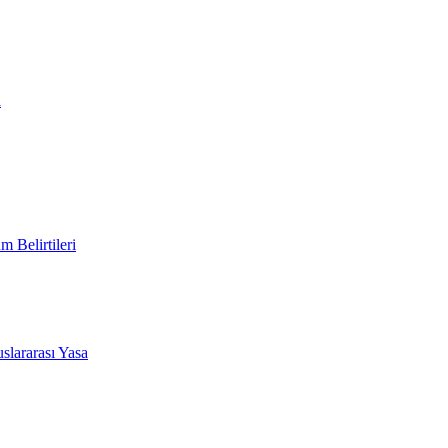
i
 Belirtileri
slararası Yasa