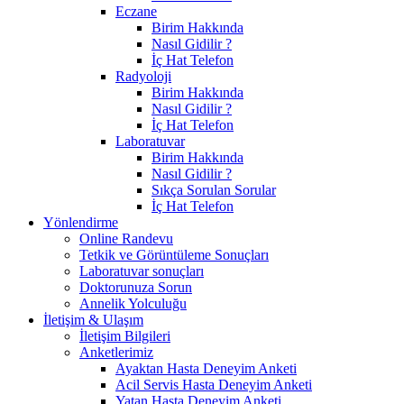
Eczane
Birim Hakkında
Nasıl Gidilir ?
İç Hat Telefon
Radyoloji
Birim Hakkında
Nasıl Gidilir ?
İç Hat Telefon
Laboratuvar
Birim Hakkında
Nasıl Gidilir ?
Sıkça Sorulan Sorular
İç Hat Telefon
Yönlendirme
Online Randevu
Tetkik ve Görüntüleme Sonuçları
Laboratuvar sonuçları
Doktorunuza Sorun
Annelik Yolculuğu
İletişim & Ulaşım
İletişim Bilgileri
Anketlerimiz
Ayaktan Hasta Deneyim Anketi
Acil Servis Hasta Deneyim Anketi
Yatan Hasta Deneyim Anketi