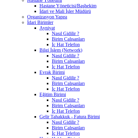
Hastane Yönetimi
Hastane Yöneticisi/Başhekim
İdari ve Mali İşler Müdürü
Organizasyon Yapısı
İdari Birimler
Ayniyat
Nasıl Gidilir ?
Birim Çalışanları
İç Hat Telefon
Bilgi İşlem (Network)
Nasıl Gidilir ?
Birim Çalışanları
İç Hat Telefon
Evrak Birimi
Nasıl Gidilir ?
Birim Çalışanları
İç Hat Telefon
Eğitim Birimi
Nasıl Gidilir ?
Birim Çalışanları
İç Hat Telefon
Gelir Tahakkuk - Fatura Birimi
Nasıl Gidilir ?
Birim Çalışanları
İç Hat Telefon