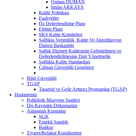
Osman DUMAN
İmdat AKKAYA
Kalite Politikası
Faaliyetler
Öz Değerlendirme Planı
Eğitim Planı
SKS Kalite Komiteleri
Sağlıkta Verimlilik, Kalite Ve Akreditasyon
Dairesi Başkanlığı
Sağlık Hizmeti Kalitesinin Geliştirilmesi ve
Değerlendirilmesine Dair Yönetmelik
Sağlıkta Kalite Standartları
Çalışan Güvenliği Genelgesi
Bilgi Güvenliği
TGAP
Tasarruf ve Gelir Arttırıcı Programlar (TGAP)
Hastanemiz
Poliklinik Muayene Saatleri
Dış Kaynaklı Dökumanlar
Anlaşmalı Kurumlar
SGK
Emekli Sandığı
Bağkur
Ziyaret/Refakat Kurallarımız