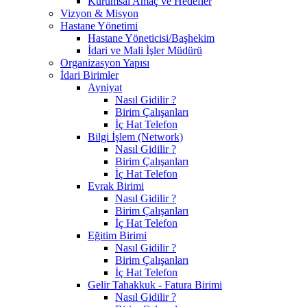
Kurumsal Amaç ve Hedefler
Vizyon & Misyon
Hastane Yönetimi
Hastane Yöneticisi/Başhekim
İdari ve Mali İşler Müdürü
Organizasyon Yapısı
İdari Birimler
Ayniyat
Nasıl Gidilir ?
Birim Çalışanları
İç Hat Telefon
Bilgi İşlem (Network)
Nasıl Gidilir ?
Birim Çalışanları
İç Hat Telefon
Evrak Birimi
Nasıl Gidilir ?
Birim Çalışanları
İç Hat Telefon
Eğitim Birimi
Nasıl Gidilir ?
Birim Çalışanları
İç Hat Telefon
Gelir Tahakkuk - Fatura Birimi
Nasıl Gidilir ?