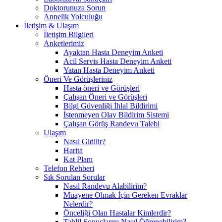
Doktorunuza Sorun
Annelik Yolculuğu
İletişim & Ulaşım
İletişim Bilgileri
Anketlerimiz
Ayaktan Hasta Deneyim Anketi
Acil Servis Hasta Deneyim Anketi
Yatan Hasta Deneyim Anketi
Öneri Ve Görüşleriniz
Hasta öneri ve Görüşleri
Çalışan Öneri ve Görüşleri
Bilgi Güvenliği İhlal Bildirimi
İstenmeyen Olay Bildirim Sistemi
Çalışan Görüş Randevu Talebi
Ulaşım
Nasıl Gidilir?
Harita
Kat Planı
Telefon Rehberi
Sık Sorulan Sorular
Nasıl Randevu Alabilirim?
Muayene Olmak İçin Gereken Evraklar
Nelerdir?
Önceliği Olan Hastalar Kimlerdir?
Tahlil Sonuçlarını Nasıl Öğrenebilirim?