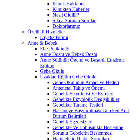
Klinik Hakkında
Klinikten Haberler
Nasıl Gidilir?
Sıkça Sorulan Sorular
Doktorlarımız
Özellikli Hizmetler
Diyaliz Birimi
Anne & Bebek
Ebe Polikliniği
Anne Dostu ve Bebek Dostu
Anne Sütünün Önemi ve Başarılı Emzirme
Eğitimi
Gebe Okulu
Uzaktan Eğitim Gebe Okulu
Gebe Okulunun Amacı ve Hedefi
Antenetal Takip ve Önemi
Gebelik Fizyolojisi Ve Evreleri
Gebelikte Fizyolojik Değişiklikler
Gebelikte Tarama Testleri
Hastaneye Başvurulması Gereken Acil
Durum Belirtileri
Gebelik Egzersizleri
Gebelikte Ve Lohusalıkta Beslenme
Sorunlu Gebelerin Beslenmesi
Hamilelikte Diabet Sorunları