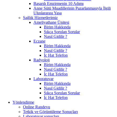
Başarılı Emzirmenin 10 Adımı
Anne Sütü Muadillerinin Pazarlanmasıyla İlgili
Uluslararası Yasa
Sağlık Hizmetlerimiz
Ameliyathane Ünitesi
Birim Hakkında
Sıkça Sorulan Sorular
Nasıl Gidilir ?
Eczane
Birim Hakkında
Nasıl Gidilir ?
İç Hat Telefon
Radyoloji
Birim Hakkında
Nasıl Gidilir ?
İç Hat Telefon
Laboratuvar
Birim Hakkında
Nasıl Gidilir ?
Sıkça Sorulan Sorular
İç Hat Telefon
Yönlendirme
Online Randevu
Tetkik ve Görüntüleme Sonuçları
Laboratuvar sonuçları