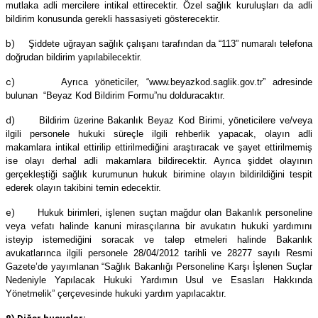
mutlaka adli mercilere intikal ettirecektir. Özel sağlık kuruluşları da adli
bildirim konusunda gerekli hassasiyeti gösterecektir.
b)
Şiddete uğrayan sağlık çalışanı tarafından da “113” numaralı telefona
doğrudan bildirim yapılabilecektir.
c)
Ayrıca yöneticiler, “www.beyazkod.saglik.gov.tr” adresinde
bulunan “Beyaz Kod Bildirim Formu”nu dolduracaktır.
d)
Bildirim üzerine Bakanlık Beyaz Kod Birimi, yöneticilere ve/veya
ilgili personele hukuki süreçle ilgili rehberlik yapacak, olayın adli
makamlara intikal ettirilip ettirilmediğini araştıracak ve şayet ettirilmemiş
ise olayı derhal adli makamlara bildirecektir. Ayrıca şiddet olayının
gerçekleştiği sağlık kurumunun hukuk birimine olayın bildirildiğini tespit
ederek olayın takibini temin edecektir.
e)
Hukuk birimleri, işlenen suçtan mağdur olan Bakanlık personeline
veya vefatı halinde kanuni mirasçılarına bir avukatın hukuki yardımını
isteyip istemediğini soracak ve talep etmeleri halinde Bakanlık
avukatlarınca ilgili personele 28/04/2012 tarihli ve 28277 sayılı Resmi
Gazete’de yayımlanan “Sağlık Bakanlığı Personeline Karşı İşlenen Suçlar
Nedeniyle Yapılacak Hukuki Yardımın Usul ve Esasları Hakkında
Yönetmelik” çerçevesinde hukuki yardım yapılacaktır.