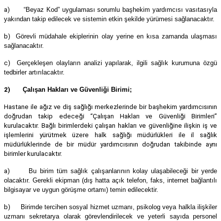
a)
“Beyaz Kod” uygulaması sorumlu başhekim yardımcısı vasıtasıyla
yakından takip edilecek ve sistemin etkin şekilde yürümesi sağlanacaktır.
b)
Görevli müdahale ekiplerinin olay yerine en kısa zamanda ulaşması
sağlanacaktır.
c)
Gerçekleşen olayların analizi yapılarak, ilgili sağlık kurumuna özgü
tedbirler artırılacaktır.
2)
Çalışan Hakları ve Güvenliği Birimi;
Hastane ile ağız ve diş sağlığı merkezlerinde bir başhekim yardımcısının
doğrudan takip edeceği “Çalışan Hakları ve Güvenliği Birimleri”
kurulacaktır. Bağlı birimlerdeki çalışan hakları ve güvenliğine ilişkin iş ve
işlemlerini yürütmek üzere halk sağlığı müdürlükleri ile il sağlık
müdürlüklerinde de bir müdür yardımcısının doğrudan takibinde aynı
birimler kurulacaktır.
a)
Bu birim tüm sağlık çalışanlarının kolay ulaşabileceği bir yerde
olacaktır. Gerekli ekipman (dış hatta açık telefon, faks, internet bağlantılı
bilgisayar ve uygun görüşme ortamı) temin edilecektir.
b)
Birimde tercihen sosyal hizmet uzmanı, psikolog veya halkla ilişkiler
uzmanı sekretarya olarak görevlendirilecek ve yeterli sayıda personel