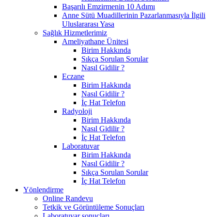
Başarılı Emzirmenin 10 Adımı
Anne Sütü Muadillerinin Pazarlanmasıyla İlgili
Uluslararası Yasa
Sağlık Hizmetlerimiz
Ameliyathane Ünitesi
Birim Hakkında
Sıkça Sorulan Sorular
Nasıl Gidilir ?
Eczane
Birim Hakkında
Nasıl Gidilir ?
İç Hat Telefon
Radyoloji
Birim Hakkında
Nasıl Gidilir ?
İç Hat Telefon
Laboratuvar
Birim Hakkında
Nasıl Gidilir ?
Sıkça Sorulan Sorular
İç Hat Telefon
Yönlendirme
Online Randevu
Tetkik ve Görüntüleme Sonuçları
Laboratuvar sonuçları