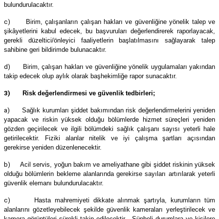
bulundurulacaktır.
c)
Birim, çalışanların çalışan hakları ve güvenliğine yönelik talep ve
şikâyetlerini kabul edecek, bu başvuruları değerlendirerek raporlayacak,
gerekli düzeltici/önleyici faaliyetlerin başlatılmasını sağlayarak talep
sahibine geri bildirimde bulunacaktır.
d)
Birim, çalışan hakları ve güvenliğine yönelik uygulamaları yakından
takip edecek olup aylık olarak başhekimliğe rapor sunacaktır.
3)
Risk değerlendirmesi ve güvenlik tedbirleri;
a)
Sağlık kurumları şiddet bakımından risk değerlendirmelerini yeniden
yapacak ve riskin yüksek olduğu bölümlerde hizmet süreçleri yeniden
gözden geçirilecek ve ilgili bölümdeki sağlık çalışanı sayısı yeterli hale
getirilecektir. Fiziki alanlar nitelik ve iyi çalışma şartları açısından
gerekirse yeniden düzenlenecektir.
b)
Acil servis, yoğun bakım ve ameliyathane gibi şiddet riskinin yüksek
olduğu bölümlerin bekleme alanlarında gerekirse sayıları artırılarak yeterli
güvenlik elemanı bulundurulacaktır.
c)
Hasta mahremiyeti dikkate alınmak şartıyla, kurumların tüm
alanlarını gözetleyebilecek şekilde güvenlik kameraları yerleştirilecek ve
kamera görüntüleri sürekli takip edilecektir. Şüpheli durumlara ve kişilere