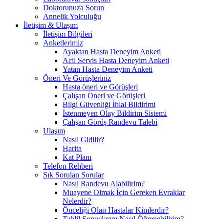
Doktorunuza Sorun
Annelik Yolculuğu
İletişim & Ulaşım
İletişim Bilgileri
Anketlerimiz
Ayaktan Hasta Deneyim Anketi
Acil Servis Hasta Deneyim Anketi
Yatan Hasta Deneyim Anketi
Öneri Ve Görüşleriniz
Hasta öneri ve Görüşleri
Çalışan Öneri ve Görüşleri
Bilgi Güvenliği İhlal Bildirimi
İstenmeyen Olay Bildirim Sistemi
Çalışan Görüş Randevu Talebi
Ulaşım
Nasıl Gidilir?
Harita
Kat Planı
Telefon Rehberi
Sık Sorulan Sorular
Nasıl Randevu Alabilirim?
Muayene Olmak İçin Gereken Evraklar
Nelerdir?
Önceliği Olan Hastalar Kimlerdir?
Tahlil Sonuçlarını Nasıl Öğrenebilirim?