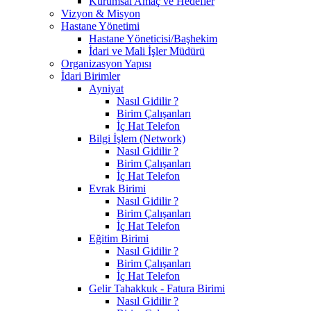
Kurumsal Amaç ve Hedefler
Vizyon & Misyon
Hastane Yönetimi
Hastane Yöneticisi/Başhekim
İdari ve Mali İşler Müdürü
Organizasyon Yapısı
İdari Birimler
Ayniyat
Nasıl Gidilir ?
Birim Çalışanları
İç Hat Telefon
Bilgi İşlem (Network)
Nasıl Gidilir ?
Birim Çalışanları
İç Hat Telefon
Evrak Birimi
Nasıl Gidilir ?
Birim Çalışanları
İç Hat Telefon
Eğitim Birimi
Nasıl Gidilir ?
Birim Çalışanları
İç Hat Telefon
Gelir Tahakkuk - Fatura Birimi
Nasıl Gidilir ?