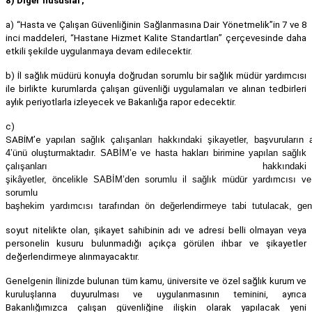
8) Diğer hususlar;
a) “Hasta ve Çalışan Güvenliğinin Sağlanmasına Dair Yönetmelik”in 7 ve 8
inci maddeleri, “Hastane Hizmet Kalite Standartları” çerçevesinde daha
etkili şekilde uygulanmaya devam edilecektir.
b) İl sağlık müdürü konuyla doğrudan sorumlu bir sağlık müdür yardımcısı
ile birlikte kurumlarda çalışan güvenliği uygulamaları ve alınan tedbirleri
aylık periyotlarla izleyecek ve Bakanlığa rapor edecektir.
c)
SABİM’e
yapılan sağlık çalışanları hakkındaki şikayetler, başvuruları
4’ünü oluşturmaktadır. SABİM’e ve hasta hakları birimine yapılan sağlık
çalışanları hakkındaki
şikâyetler, öncelikle SABİM’den sorumlu il sağlık müdür yardımcısı ve
sorumlu
başhekim yardımcısı tarafından ön değerlendirmeye tabi tutulacak, ge
soyut nitelikte olan, şikayet sahibinin adı ve adresi belli olmayan veya
personelin kusuru bulunmadığı açıkça görülen ihbar ve şikayetler
değerlendirmeye alınmayacaktır.
Genelgenin İlinizde bulunan tüm kamu, üniversite ve özel sağlık kurum ve
kuruluşlarına duyurulması ve uygulanmasının teminini, ayrıca
Bakanlığımızca çalışan güvenliğine ilişkin olarak yapılacak yeni