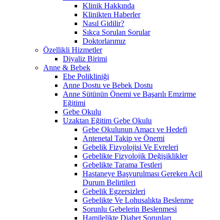
Klinik Hakkında
Klinikten Haberler
Nasıl Gidilir?
Sıkça Sorulan Sorular
Doktorlarımız
Özellikli Hizmetler
Diyaliz Birimi
Anne & Bebek
Ebe Polikliniği
Anne Dostu ve Bebek Dostu
Anne Sütünün Önemi ve Başarılı Emzirme
Eğitimi
Gebe Okulu
Uzaktan Eğitim Gebe Okulu
Gebe Okulunun Amacı ve Hedefi
Antenetal Takip ve Önemi
Gebelik Fizyolojisi Ve Evreleri
Gebelikte Fizyolojik Değişiklikler
Gebelikte Tarama Testleri
Hastaneye Başvurulması Gereken Acil
Durum Belirtileri
Gebelik Egzersizleri
Gebelikte Ve Lohusalıkta Beslenme
Sorunlu Gebelerin Beslenmesi
Hamilelikte Diabet Sorunları