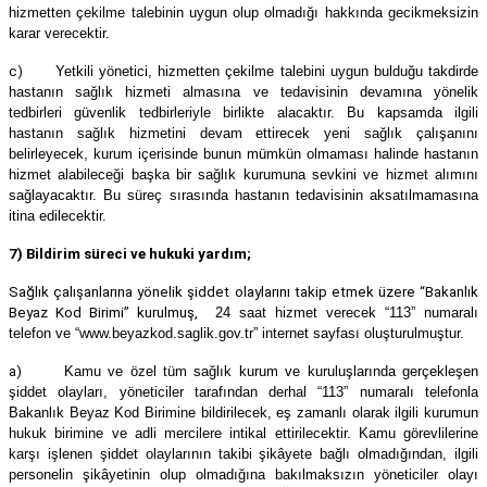
hizmetten çekilme talebinin uygun olup olmadığı hakkında gecikmeksizin
karar verecektir.
c)
Yetkili yönetici, hizmetten çekilme talebini uygun bulduğu takdirde
hastanın sağlık hizmeti almasına ve tedavisinin devamına yönelik
tedbirleri güvenlik tedbirleriyle birlikte alacaktır. Bu kapsamda ilgili
hastanın sağlık hizmetini devam ettirecek yeni sağlık çalışanını
belirleyecek, kurum içerisinde bunun mümkün olmaması halinde hastanın
hizmet alabileceği başka bir sağlık kurumuna sevkini ve hizmet alımını
sağlayacaktır. Bu süreç sırasında hastanın tedavisinin aksatılmamasına
itina edilecektir.
7) Bildirim süreci ve hukuki yardım;
Sağlık çalışanlarına yönelik şiddet olaylarını takip etmek üzere “Bakanlık
Beyaz Kod Birimi” kurulmuş,
24 saat hizmet verecek “113” numaralı
telefon ve “www.beyazkod.saglik.gov.tr” internet sayfası oluşturulmuştur.
a)
Kamu ve özel tüm sağlık kurum ve kuruluşlarında gerçekleşen
şiddet olayları, yöneticiler tarafından derhal “113” numaralı telefonla
Bakanlık Beyaz Kod Birimine bildirilecek, eş zamanlı olarak ilgili kurumun
hukuk birimine ve adli mercilere intikal ettirilecektir. Kamu görevlilerine
karşı işlenen şiddet olaylarının takibi şikâyete bağlı olmadığından, ilgili
personelin şikâyetinin olup olmadığına bakılmaksızın yöneticiler olayı