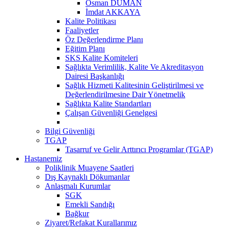
Osman DUMAN
İmdat AKKAYA
Kalite Politikası
Faaliyetler
Öz Değerlendirme Planı
Eğitim Planı
SKS Kalite Komiteleri
Sağlıkta Verimlilik, Kalite Ve Akreditasyon
Dairesi Başkanlığı
Sağlık Hizmeti Kalitesinin Geliştirilmesi ve
Değerlendirilmesine Dair Yönetmelik
Sağlıkta Kalite Standartları
Çalışan Güvenliği Genelgesi
Bilgi Güvenliği
TGAP
Tasarruf ve Gelir Arttırıcı Programlar (TGAP)
Hastanemiz
Poliklinik Muayene Saatleri
Dış Kaynaklı Dökumanlar
Anlaşmalı Kurumlar
SGK
Emekli Sandığı
Bağkur
Ziyaret/Refakat Kurallarımız