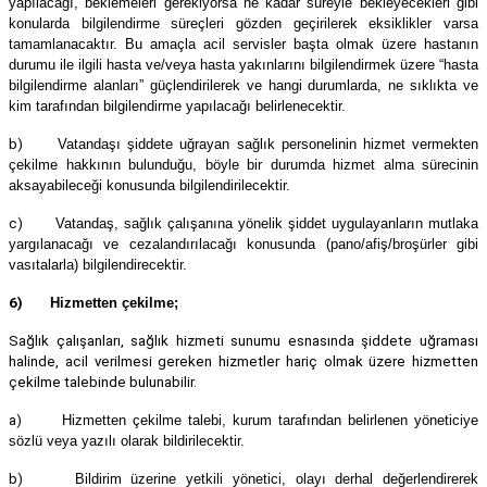
yapılacağı, beklemeleri gerekiyorsa ne kadar süreyle bekleyecekleri gibi
konularda bilgilendirme süreçleri gözden geçirilerek eksiklikler varsa
tamamlanacaktır. Bu amaçla acil servisler başta olmak üzere hastanın
durumu ile ilgili hasta ve/veya hasta yakınlarını bilgilendirmek üzere “hasta
bilgilendirme alanları” güçlendirilerek ve hangi durumlarda, ne sıklıkta ve
kim tarafından bilgilendirme yapılacağı belirlenecektir.
b)
Vatandaşı şiddete uğrayan sağlık personelinin hizmet vermekten
çekilme hakkının bulunduğu, böyle bir durumda hizmet alma sürecinin
aksayabileceği konusunda bilgilendirilecektir.
c)
Vatandaş, sağlık çalışanına yönelik şiddet uygulayanların mutlaka
yargılanacağı ve cezalandırılacağı konusunda (pano/afiş/broşürler gibi
vasıtalarla) bilgilendirecektir.
6)
Hizmetten çekilme;
Sağlık çalışanları, sağlık hizmeti sunumu esnasında şiddete uğraması
halinde, acil verilmesi gereken hizmetler hariç olmak üzere hizmetten
çekilme talebinde bulunabilir.
a)
Hizmetten çekilme talebi, kurum tarafından belirlenen yöneticiye
sözlü veya yazılı olarak bildirilecektir.
b)
Bildirim üzerine yetkili yönetici, olayı derhal değerlendirerek