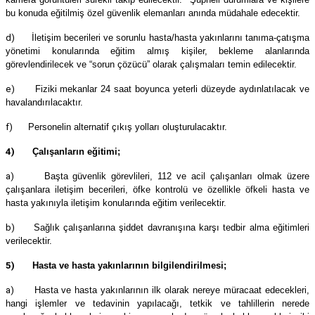
bu konuda eğitilmiş özel güvenlik elemanları anında müdahale edecektir.
d)
İletişim becerileri ve sorunlu hasta/hasta yakınlarını tanıma-çatışma
yönetimi konularında eğitim almış kişiler, bekleme alanlarında
görevlendirilecek ve “sorun çözücü” olarak çalışmaları temin edilecektir.
e)
Fiziki mekanlar 24 saat boyunca yeterli düzeyde aydınlatılacak ve
havalandırılacaktır.
f)
Personelin alternatif çıkış yolları oluşturulacaktır.
4)
Çalışanların eğitimi;
a)
Başta güvenlik görevlileri, 112 ve acil çalışanları olmak üzere
çalışanlara iletişim becerileri, öfke kontrolü ve özellikle öfkeli hasta ve
hasta yakınıyla iletişim konularında eğitim verilecektir.
b)
Sağlık çalışanlarına şiddet davranışına karşı tedbir alma eğitimleri
verilecektir.
5)
Hasta ve hasta yakınlarının bilgilendirilmesi;
a)
Hasta ve hasta yakınlarının ilk olarak nereye müracaat edecekleri,
hangi işlemler ve tedavinin yapılacağı, tetkik ve tahlillerin nerede