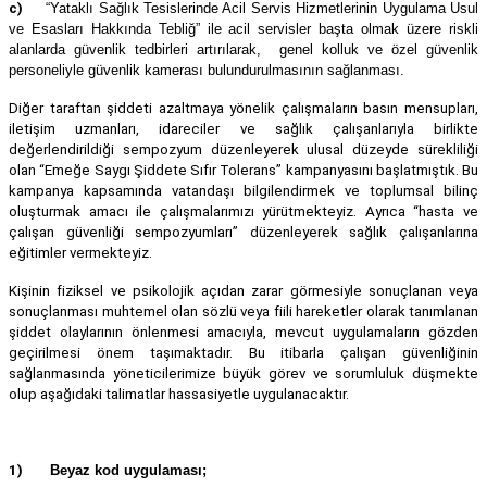
c)
“Yataklı Sağlık Tesislerinde Acil Servis Hizmetlerinin Uygulama Usul
ve Esasları Hakkında Tebliğ” ile acil servisler başta olmak üzere riskli
alanlarda güvenlik tedbirleri artırılarak, genel kolluk ve özel güvenlik
personeliyle güvenlik kamerası bulundurulmasının sağlanması.
Diğer taraftan şiddeti azaltmaya yönelik çalışmaların basın mensupları,
iletişim uzmanları, idareciler ve sağlık çalışanlarıyla birlikte
değerlendirildiği sempozyum düzenleyerek ulusal düzeyde sürekliliği
olan “Emeğe Saygı Şiddete Sıfır Tolerans” kampanyasını başlatmıştık. Bu
kampanya kapsamında vatandaşı bilgilendirmek ve toplumsal bilinç
oluşturmak amacı ile çalışmalarımızı yürütmekteyiz. Ayrıca “hasta ve
çalışan güvenliği sempozyumları” düzenleyerek sağlık çalışanlarına
eğitimler vermekteyiz.
Kişinin fiziksel ve psikolojik açıdan zarar görmesiyle sonuçlanan veya
sonuçlanması muhtemel olan sözlü veya fiili hareketler olarak tanımlanan
şiddet olaylarının önlenmesi amacıyla, mevcut uygulamaların gözden
geçirilmesi önem taşımaktadır. Bu itibarla çalışan güvenliğinin
sağlanmasında yöneticilerimize büyük görev ve sorumluluk düşmekte
olup aşağıdaki talimatlar hassasiyetle uygulanacaktır.
1)
Beyaz kod uygulaması;