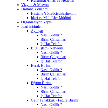
Kurumsal Amaç ve Hedefler
Vizyon & Misyon
Hastane Yönetimi
Hastane Yöneticisi/Başhekim
İdari ve Mali İşler Müdürü
Organizasyon Yapısı
İdari Birimler
Ayniyat
Nasıl Gidilir ?
Birim Çalışanları
İç Hat Telefon
Bilgi İşlem (Network)
Nasıl Gidilir ?
Birim Çalışanları
İç Hat Telefon
Evrak Birimi
Nasıl Gidilir ?
Birim Çalışanları
İç Hat Telefon
Eğitim Birimi
Nasıl Gidilir ?
Birim Çalışanları
İç Hat Telefon
Gelir Tahakkuk - Fatura Birimi
Nasıl Gidilir ?