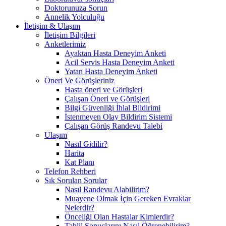
Doktorunuza Sorun
Annelik Yolculuğu
İletişim & Ulaşım
İletişim Bilgileri
Anketlerimiz
Ayaktan Hasta Deneyim Anketi
Acil Servis Hasta Deneyim Anketi
Yatan Hasta Deneyim Anketi
Öneri Ve Görüşleriniz
Hasta öneri ve Görüşleri
Çalışan Öneri ve Görüşleri
Bilgi Güvenliği İhlal Bildirimi
İstenmeyen Olay Bildirim Sistemi
Çalışan Görüş Randevu Talebi
Ulaşım
Nasıl Gidilir?
Harita
Kat Planı
Telefon Rehberi
Sık Sorulan Sorular
Nasıl Randevu Alabilirim?
Muayene Olmak İçin Gereken Evraklar
Nelerdir?
Önceliği Olan Hastalar Kimlerdir?
Tahlil Sonuçlarını Nasıl Öğrenebilirim?