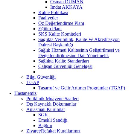
Osman DUMAN
İmdat AKKAYA
Kalite Politikası
Faaliyetler
Öz Değerlendirme Planı
Eğitim Planı
SKS Kalite Komiteleri
Sağlıkta Verimlilik, Kalite Ve Akreditasyon
Dairesi Başkanlığı
Sağlık Hizmeti Kalitesinin Geliştirilmesi ve
Değerlendirilmesine Dair Yönetmelik
Sağlıkta Kalite Standartları
Çalışan Güvenliği Genelgesi
Bilgi Güvenliği
TGAP
Tasarruf ve Gelir Arttırıcı Programlar (TGAP)
Hastanemiz
Poliklinik Muayene Saatleri
Dış Kaynaklı Dökumanlar
Anlaşmalı Kurumlar
SGK
Emekli Sandığı
Bağkur
Ziyaret/Refakat Kurallarımız