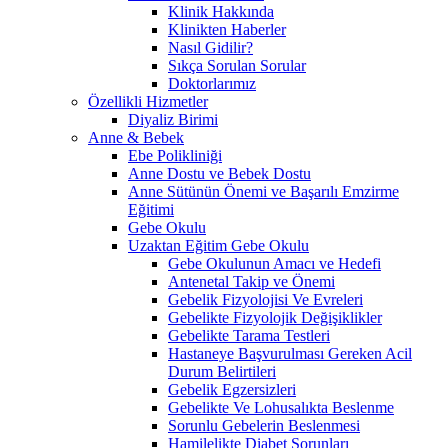
Klinik Hakkında
Klinikten Haberler
Nasıl Gidilir?
Sıkça Sorulan Sorular
Doktorlarımız
Özellikli Hizmetler
Diyaliz Birimi
Anne & Bebek
Ebe Polikliniği
Anne Dostu ve Bebek Dostu
Anne Sütünün Önemi ve Başarılı Emzirme
Eğitimi
Gebe Okulu
Uzaktan Eğitim Gebe Okulu
Gebe Okulunun Amacı ve Hedefi
Antenetal Takip ve Önemi
Gebelik Fizyolojisi Ve Evreleri
Gebelikte Fizyolojik Değişiklikler
Gebelikte Tarama Testleri
Hastaneye Başvurulması Gereken Acil
Durum Belirtileri
Gebelik Egzersizleri
Gebelikte Ve Lohusalıkta Beslenme
Sorunlu Gebelerin Beslenmesi
Hamilelikte Diabet Sorunları