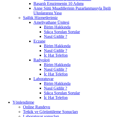
Başarılı Emzirmenin 10 Adımı
Anne Sütü Muadillerinin Pazarlanmasıyla İlgili
Uluslararası Yasa
Sağlık Hizmetlerimiz
Ameliyathane Ünitesi
Birim Hakkında
Sıkça Sorulan Sorular
Nasıl Gidilir ?
Eczane
Birim Hakkında
Nasıl Gidilir ?
İç Hat Telefon
Radyoloji
Birim Hakkında
Nasıl Gidilir ?
İç Hat Telefon
Laboratuvar
Birim Hakkında
Nasıl Gidilir ?
Sıkça Sorulan Sorular
İç Hat Telefon
Yönlendirme
Online Randevu
Tetkik ve Görüntüleme Sonuçları
Laboratuvar sonuçları