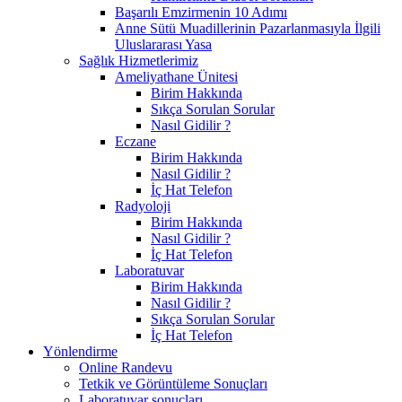
Başarılı Emzirmenin 10 Adımı
Anne Sütü Muadillerinin Pazarlanmasıyla İlgili
Uluslararası Yasa
Sağlık Hizmetlerimiz
Ameliyathane Ünitesi
Birim Hakkında
Sıkça Sorulan Sorular
Nasıl Gidilir ?
Eczane
Birim Hakkında
Nasıl Gidilir ?
İç Hat Telefon
Radyoloji
Birim Hakkında
Nasıl Gidilir ?
İç Hat Telefon
Laboratuvar
Birim Hakkında
Nasıl Gidilir ?
Sıkça Sorulan Sorular
İç Hat Telefon
Yönlendirme
Online Randevu
Tetkik ve Görüntüleme Sonuçları
Laboratuvar sonuçları