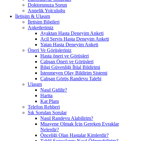
Doktorunuza Sorun
Annelik Yolculuğu
İletişim & Ulaşım
İletişim Bilgileri
Anketlerimiz
Ayaktan Hasta Deneyim Anketi
Acil Servis Hasta Deneyim Anketi
Yatan Hasta Deneyim Anketi
Öneri Ve Görüşleriniz
Hasta öneri ve Görüşleri
Çalışan Öneri ve Görüşleri
Bilgi Güvenliği İhlal Bildirimi
İstenmeyen Olay Bildirim Sistemi
Çalışan Görüş Randevu Talebi
Ulaşım
Nasıl Gidilir?
Harita
Kat Planı
Telefon Rehberi
Sık Sorulan Sorular
Nasıl Randevu Alabilirim?
Muayene Olmak İçin Gereken Evraklar
Nelerdir?
Önceliği Olan Hastalar Kimlerdir?
Tahlil Sonuçlarını Nasıl Öğrenebilirim?