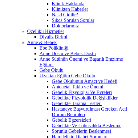
Klinik Hakkında
Klinikten Haberler
Nasıl Gidilir?
Sıkça Sorulan Sorular
Doktorlarımız
Özellikli Hizmetler
Diyaliz Birimi
Anne & Bebek
Ebe Polikliniği
Anne Dostu ve Bebek Dostu
Anne Sütünün Önemi ve Başarılı Emzirme
Eğitimi
Gebe Okulu
Uzaktan Eğitim Gebe Okulu
Gebe Okulunun Amacı ve Hedefi
Antenetal Takip ve Önemi
Gebelik Fizyolojisi Ve Evreleri
Gebelikte Fizyolojik Değişiklikler
Gebelikte Tarama Testleri
Hastaneye Başvurulması Gereken Acil
Durum Belirtileri
Gebelik Egzersizleri
Gebelikte Ve Lohusalıkta Beslenme
Sorunlu Gebelerin Beslenmesi
Hamilelikte Diabet Sorunları