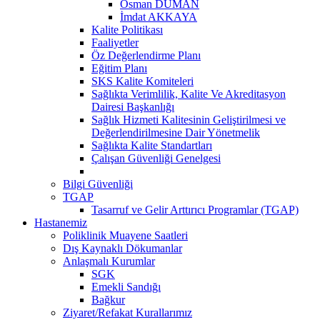
Osman DUMAN
İmdat AKKAYA
Kalite Politikası
Faaliyetler
Öz Değerlendirme Planı
Eğitim Planı
SKS Kalite Komiteleri
Sağlıkta Verimlilik, Kalite Ve Akreditasyon
Dairesi Başkanlığı
Sağlık Hizmeti Kalitesinin Geliştirilmesi ve
Değerlendirilmesine Dair Yönetmelik
Sağlıkta Kalite Standartları
Çalışan Güvenliği Genelgesi
Bilgi Güvenliği
TGAP
Tasarruf ve Gelir Arttırıcı Programlar (TGAP)
Hastanemiz
Poliklinik Muayene Saatleri
Dış Kaynaklı Dökumanlar
Anlaşmalı Kurumlar
SGK
Emekli Sandığı
Bağkur
Ziyaret/Refakat Kurallarımız