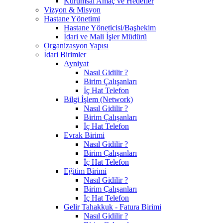
Kurumsal Amaç ve Hedefler
Vizyon & Misyon
Hastane Yönetimi
Hastane Yöneticisi/Başhekim
İdari ve Mali İşler Müdürü
Organizasyon Yapısı
İdari Birimler
Ayniyat
Nasıl Gidilir ?
Birim Çalışanları
İç Hat Telefon
Bilgi İşlem (Network)
Nasıl Gidilir ?
Birim Çalışanları
İç Hat Telefon
Evrak Birimi
Nasıl Gidilir ?
Birim Çalışanları
İç Hat Telefon
Eğitim Birimi
Nasıl Gidilir ?
Birim Çalışanları
İç Hat Telefon
Gelir Tahakkuk - Fatura Birimi
Nasıl Gidilir ?