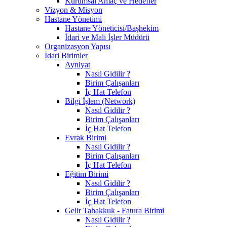
Kurumsal Amaç ve Hedefler
Vizyon & Misyon
Hastane Yönetimi
Hastane Yöneticisi/Başhekim
İdari ve Mali İşler Müdürü
Organizasyon Yapısı
İdari Birimler
Ayniyat
Nasıl Gidilir ?
Birim Çalışanları
İç Hat Telefon
Bilgi İşlem (Network)
Nasıl Gidilir ?
Birim Çalışanları
İç Hat Telefon
Evrak Birimi
Nasıl Gidilir ?
Birim Çalışanları
İç Hat Telefon
Eğitim Birimi
Nasıl Gidilir ?
Birim Çalışanları
İç Hat Telefon
Gelir Tahakkuk - Fatura Birimi
Nasıl Gidilir ?