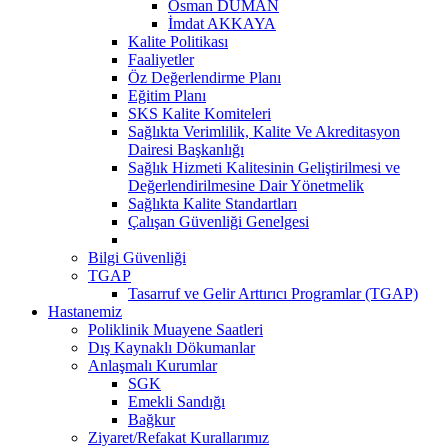
Osman DUMAN
İmdat AKKAYA
Kalite Politikası
Faaliyetler
Öz Değerlendirme Planı
Eğitim Planı
SKS Kalite Komiteleri
Sağlıkta Verimlilik, Kalite Ve Akreditasyon
Dairesi Başkanlığı
Sağlık Hizmeti Kalitesinin Geliştirilmesi ve
Değerlendirilmesine Dair Yönetmelik
Sağlıkta Kalite Standartları
Çalışan Güvenliği Genelgesi
Bilgi Güvenliği
TGAP
Tasarruf ve Gelir Arttırıcı Programlar (TGAP)
Hastanemiz
Poliklinik Muayene Saatleri
Dış Kaynaklı Dökumanlar
Anlaşmalı Kurumlar
SGK
Emekli Sandığı
Bağkur
Ziyaret/Refakat Kurallarımız