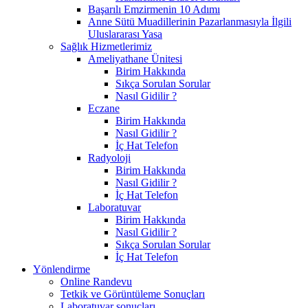
Başarılı Emzirmenin 10 Adımı
Anne Sütü Muadillerinin Pazarlanmasıyla İlgili
Uluslararası Yasa
Sağlık Hizmetlerimiz
Ameliyathane Ünitesi
Birim Hakkında
Sıkça Sorulan Sorular
Nasıl Gidilir ?
Eczane
Birim Hakkında
Nasıl Gidilir ?
İç Hat Telefon
Radyoloji
Birim Hakkında
Nasıl Gidilir ?
İç Hat Telefon
Laboratuvar
Birim Hakkında
Nasıl Gidilir ?
Sıkça Sorulan Sorular
İç Hat Telefon
Yönlendirme
Online Randevu
Tetkik ve Görüntüleme Sonuçları
Laboratuvar sonuçları