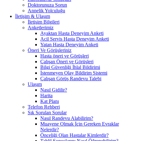
Doktorunuza Sorun
Annelik Yolculuğu
İletişim & Ulaşım
İletişim Bilgileri
Anketlerimiz
Ayaktan Hasta Deneyim Anketi
Acil Servis Hasta Deneyim Anketi
Yatan Hasta Deneyim Anketi
Öneri Ve Görüşleriniz
Hasta öneri ve Görüşleri
Çalışan Öneri ve Görüşleri
Bilgi Güvenliği İhlal Bildirimi
İstenmeyen Olay Bildirim Sistemi
Çalışan Görüş Randevu Talebi
Ulaşım
Nasıl Gidilir?
Harita
Kat Planı
Telefon Rehberi
Sık Sorulan Sorular
Nasıl Randevu Alabilirim?
Muayene Olmak İçin Gereken Evraklar
Nelerdir?
Önceliği Olan Hastalar Kimlerdir?
Tahlil Sonuçlarını Nasıl Öğrenebilirim?