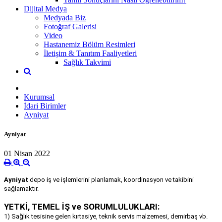
Dijital Medya
Medyada Biz
Fotoğraf Galerisi
Video
Hastanemiz Bölüm Resimleri
İletişim & Tanıtım Faaliyetleri
Sağlık Takvimi
Kurumsal
İdari Birimler
Ayniyat
Ayniyat
01 Nisan 2022
Ayniyat
depo iş ve işlemlerini planlamak, koordinasyon ve takibini
sağlamaktır.
YETKİ, TEMEL İŞ ve SORUMLULUKLARI:
1) Sağlık tesisine gelen kırtasiye, teknik servis malzemesi, demirbaş vb.