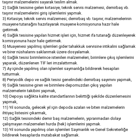
taşınır malzemelerini sayarak teslim almak.
2) Sağlık tesisine gelen kırtasiye, teknik servis malzemesi, demirbaş vb.
taşınır malzemelerini giriş işlemlerini yapmak.
3) Kırtasiye, teknik servis malzemesi, demirbaş vb. taşınır, malzemelerinin
muayene tutanağını hazırlayarak muayene komisyonuna hazır hale
getirmek.
4) Sağlık tesisine yapılan hizmet işleri için, hizmet ifa tutanağı düzenleyerek
komisyonuna hazır hale getirmek.
5) Muayenesi yapılmış işlemleri gider tahakkuk servisine intikalini sağlamak
ve birer nüshalarını saklanmak üzere dosyalamak.
6) Sağlık tesisi birimlerince istenilen malzemeleri, birimlere çıkış işlemlerini
yaparak, düzenlenen TİF leri imzalattırmak.
7) Ay içinde yapılmış olan işlemleri saymanlığa bildirerek hesapları
tutturmak.
8) Periyodik depo ve sağlık tesisi genelindeki demirbaş sayımını yapmak,
9) Sağlık tesisine giren ve birimlere depomuzdan çıkış yapılan
malzemelerin takibini yapmak,
10) Depoyu sağlıkta kalite standartlarının belirttiği şekilde düzenlemesini
yapmak,
11) Yıl sonunda, gelecek yıl için depoda azalan ve biten malzemelerin
ihtiyaç listesini çıkarmak,
12) Sağlık tesisindeki demir baş malzemelerin, yıpranmadan dolayı
çalışmayan malzemeleri hurda (hek) işlemlerini yapmak.
13) Yıl sonunda yapılmış olan işlemleri Saymanlık ve Genel Sekreterliğe
bildirerek hesaplarda mutabakat sağlamak.