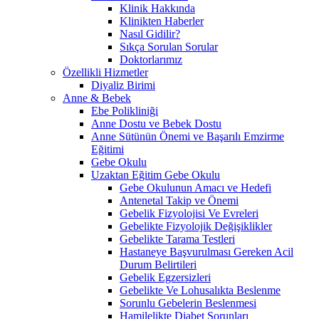
Klinik Hakkında
Klinikten Haberler
Nasıl Gidilir?
Sıkça Sorulan Sorular
Doktorlarımız
Özellikli Hizmetler
Diyaliz Birimi
Anne & Bebek
Ebe Polikliniği
Anne Dostu ve Bebek Dostu
Anne Sütünün Önemi ve Başarılı Emzirme
Eğitimi
Gebe Okulu
Uzaktan Eğitim Gebe Okulu
Gebe Okulunun Amacı ve Hedefi
Antenetal Takip ve Önemi
Gebelik Fizyolojisi Ve Evreleri
Gebelikte Fizyolojik Değişiklikler
Gebelikte Tarama Testleri
Hastaneye Başvurulması Gereken Acil
Durum Belirtileri
Gebelik Egzersizleri
Gebelikte Ve Lohusalıkta Beslenme
Sorunlu Gebelerin Beslenmesi
Hamilelikte Diabet Sorunları