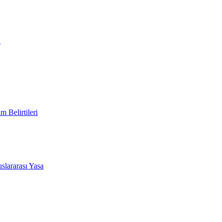
i
 Belirtileri
slararası Yasa