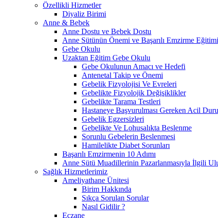
Özellikli Hizmetler
Diyaliz Birimi
Anne & Bebek
Anne Dostu ve Bebek Dostu
Anne Sütünün Önemi ve Başarılı Emzirme Eğitim
Gebe Okulu
Uzaktan Eğitim Gebe Okulu
Gebe Okulunun Amacı ve Hedefi
Antenetal Takip ve Önemi
Gebelik Fizyolojisi Ve Evreleri
Gebelikte Fizyolojik Değişiklikler
Gebelikte Tarama Testleri
Hastaneye Başvurulması Gereken Acil Durum
Gebelik Egzersizleri
Gebelikte Ve Lohusalıkta Beslenme
Sorunlu Gebelerin Beslenmesi
Hamilelikte Diabet Sorunları
Başarılı Emzirmenin 10 Adımı
Anne Sütü Muadillerinin Pazarlanmasıyla İlgili Ulu
Sağlık Hizmetlerimiz
Ameliyathane Ünitesi
Birim Hakkında
Sıkça Sorulan Sorular
Nasıl Gidilir ?
Eczane