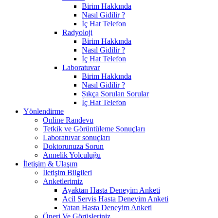
Birim Hakkında
Nasıl Gidilir ?
İç Hat Telefon
Radyoloji
Birim Hakkında
Nasıl Gidilir ?
İç Hat Telefon
Laboratuvar
Birim Hakkında
Nasıl Gidilir ?
Sıkça Sorulan Sorular
İç Hat Telefon
Yönlendirme
Online Randevu
Tetkik ve Görüntüleme Sonuçları
Laboratuvar sonuçları
Doktorunuza Sorun
Annelik Yolculuğu
İletişim & Ulaşım
İletişim Bilgileri
Anketlerimiz
Ayaktan Hasta Deneyim Anketi
Acil Servis Hasta Deneyim Anketi
Yatan Hasta Deneyim Anketi
Öneri Ve Görüşleriniz