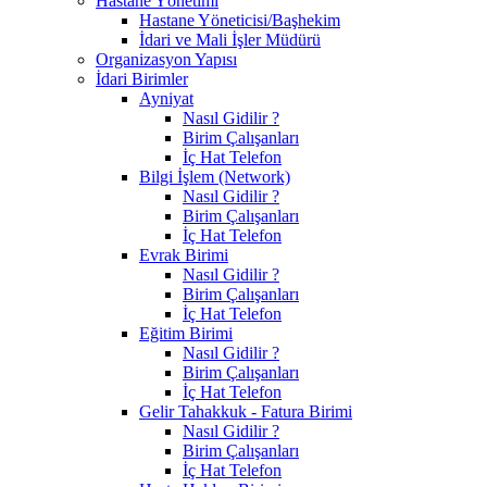
Hastane Yönetimi
Hastane Yöneticisi/Başhekim
İdari ve Mali İşler Müdürü
Organizasyon Yapısı
İdari Birimler
Ayniyat
Nasıl Gidilir ?
Birim Çalışanları
İç Hat Telefon
Bilgi İşlem (Network)
Nasıl Gidilir ?
Birim Çalışanları
İç Hat Telefon
Evrak Birimi
Nasıl Gidilir ?
Birim Çalışanları
İç Hat Telefon
Eğitim Birimi
Nasıl Gidilir ?
Birim Çalışanları
İç Hat Telefon
Gelir Tahakkuk - Fatura Birimi
Nasıl Gidilir ?
Birim Çalışanları
İç Hat Telefon