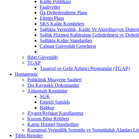
Kalite Politikası
Faaliyetler
Öz Değerlendirme Planı
Eğitim Planı
SKS Kalite Komiteleri
Sağlıkta Verimlilik, Kalite Ve Akreditasyon Daires
Sağlık Hizmeti Kalitesinin Geliştirilmesi ve Değer
Sağlıkta Kalite Standartları
Çalışan Güvenliği Genelgesi
Bilgi Güvenliği
TGAP
Tasarruf ve Gelir Arttırıcı Programlar (TGAP)
Hastanemiz
Poliklinik Muayene Saatleri
Dış Kaynaklı Dökumanlar
Anlaşmalı Kurumlar
SGK
Emekli Sandığı
Bağkur
Ziyaret/Refakat Kurallarımız
Kurum Bilgi Rehberi
Kamu Hizmet Standartları
Kurumsal Verimlilik Sorumlu ve Sorumluluk Alanları Lis
Tıbbi Birimler