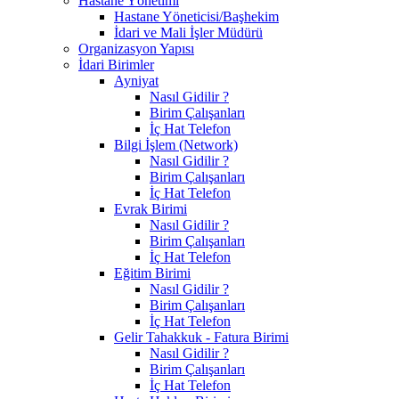
Hastane Yönetimi
Hastane Yöneticisi/Başhekim
İdari ve Mali İşler Müdürü
Organizasyon Yapısı
İdari Birimler
Ayniyat
Nasıl Gidilir ?
Birim Çalışanları
İç Hat Telefon
Bilgi İşlem (Network)
Nasıl Gidilir ?
Birim Çalışanları
İç Hat Telefon
Evrak Birimi
Nasıl Gidilir ?
Birim Çalışanları
İç Hat Telefon
Eğitim Birimi
Nasıl Gidilir ?
Birim Çalışanları
İç Hat Telefon
Gelir Tahakkuk - Fatura Birimi
Nasıl Gidilir ?
Birim Çalışanları
İç Hat Telefon