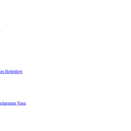
i
 Belirtileri
slararası Yasa