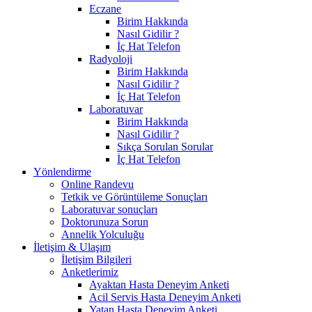
Eczane
Birim Hakkında
Nasıl Gidilir ?
İç Hat Telefon
Radyoloji
Birim Hakkında
Nasıl Gidilir ?
İç Hat Telefon
Laboratuvar
Birim Hakkında
Nasıl Gidilir ?
Sıkça Sorulan Sorular
İç Hat Telefon
Yönlendirme
Online Randevu
Tetkik ve Görüntüleme Sonuçları
Laboratuvar sonuçları
Doktorunuza Sorun
Annelik Yolculuğu
İletişim & Ulaşım
İletişim Bilgileri
Anketlerimiz
Ayaktan Hasta Deneyim Anketi
Acil Servis Hasta Deneyim Anketi
Yatan Hasta Deneyim Anketi