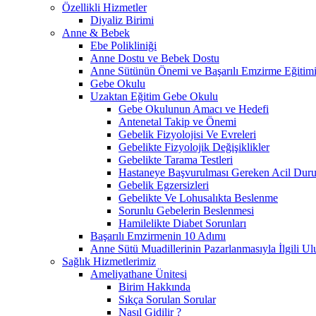
Özellikli Hizmetler
Diyaliz Birimi
Anne & Bebek
Ebe Polikliniği
Anne Dostu ve Bebek Dostu
Anne Sütünün Önemi ve Başarılı Emzirme Eğitim
Gebe Okulu
Uzaktan Eğitim Gebe Okulu
Gebe Okulunun Amacı ve Hedefi
Antenetal Takip ve Önemi
Gebelik Fizyolojisi Ve Evreleri
Gebelikte Fizyolojik Değişiklikler
Gebelikte Tarama Testleri
Hastaneye Başvurulması Gereken Acil Durum
Gebelik Egzersizleri
Gebelikte Ve Lohusalıkta Beslenme
Sorunlu Gebelerin Beslenmesi
Hamilelikte Diabet Sorunları
Başarılı Emzirmenin 10 Adımı
Anne Sütü Muadillerinin Pazarlanmasıyla İlgili Ulu
Sağlık Hizmetlerimiz
Ameliyathane Ünitesi
Birim Hakkında
Sıkça Sorulan Sorular
Nasıl Gidilir ?