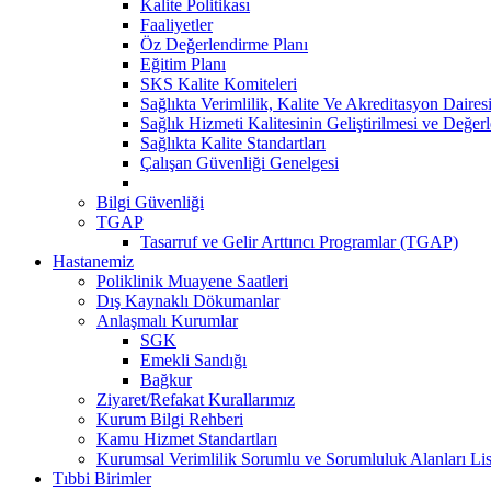
Kalite Politikası
Faaliyetler
Öz Değerlendirme Planı
Eğitim Planı
SKS Kalite Komiteleri
Sağlıkta Verimlilik, Kalite Ve Akreditasyon Daires
Sağlık Hizmeti Kalitesinin Geliştirilmesi ve Değer
Sağlıkta Kalite Standartları
Çalışan Güvenliği Genelgesi
Bilgi Güvenliği
TGAP
Tasarruf ve Gelir Arttırıcı Programlar (TGAP)
Hastanemiz
Poliklinik Muayene Saatleri
Dış Kaynaklı Dökumanlar
Anlaşmalı Kurumlar
SGK
Emekli Sandığı
Bağkur
Ziyaret/Refakat Kurallarımız
Kurum Bilgi Rehberi
Kamu Hizmet Standartları
Kurumsal Verimlilik Sorumlu ve Sorumluluk Alanları Lis
Tıbbi Birimler